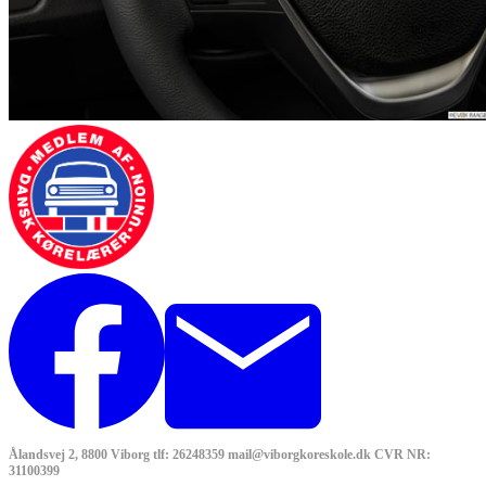
Ålandsvej 2, 8800 Viborg tlf: 26248359 mail@viborgkoreskole.dk CVR NR:
31100399